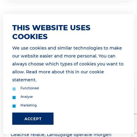
THIS WEBSITE USES
COOKIES
We use cookies and similar technologies to make
our website easier and more personal. You can
always choose which types of cookies you want to
allow. Read more about this in our
cookie
statement
.
Functioneel
30 March 2026 11:50
Analyse
GATE GESLOTEN OP DINSDAG 31
Marketing
MAART VAN 13H00 TOT 16H45 /GATE
CLOSED TUESDAY, MARCH 31ST FROM
ACCEPT
13H00 TO16H45
Geachte relatie, Landzijdige operatie morgen