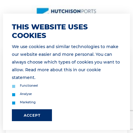
THIS WEBSITE USES
COOKIES
We use cookies and similar technologies to make
our website easier and more personal. You can
30 March 2026 11:50
always choose which types of cookies you want to
GATE GESLOTEN OP DINSDAG 31
allow. Read more about this in our
cookie
MAART VAN 13H00 TOT 16H45 /GATE
statement
.
CLOSED TUESDAY, MARCH 31ST FROM
Functioneel
13H00 TO16H45
Analyse
Marketing
Geachte relatie, Landzijdige operatie morgen
onderbroken van 14h00 tot 16h45 Dinsdag 31 maart
ACCEPT
van 14h00 tot 16h45 is geen landzijdige afhandeling
mogelijk a.g.v. een vakb...