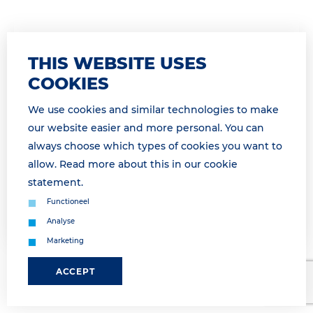
THIS WEBSITE USES
26 March 2026 13:39
COMMUNICATIE HERSTELD / ALL
COOKIES
COMMUNICATIONS RESTORED.
We use cookies and similar technologies to make
* For English see below * Onze communicatie
our website easier and more personal. You can
storing is verholpen en we zijn bereikbaar zoals u
always choose which types of cookies you want to
van ons gewend bent. All communications are
allow. Read more about this in our
cookie
restored and working as usual. &...
statement
.
Functioneel
Lees meer
Analyse
Marketing
ACCEPT