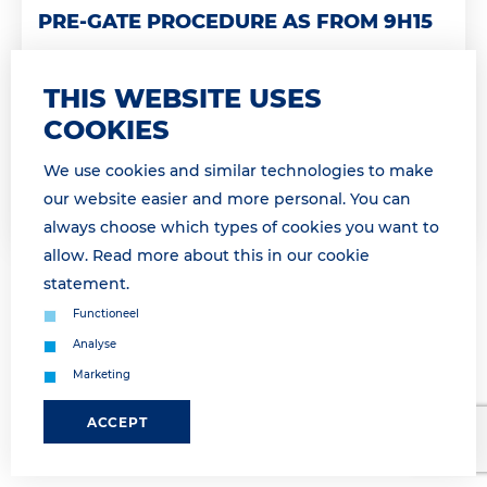
PRE-GATE PROCEDURE AS FROM 9H15
* For English see below * Geachte relatie,
Momenteel maken wij gebruik van de pre-gate
THIS WEBSITE USES
procedure. Wij informeren u zodra de pre-gate
COOKIES
procedure is opgeheven. &...
We use cookies and similar technologies to make
Lees meer
our website easier and more personal. You can
always choose which types of cookies you want to
allow. Read more about this in our
cookie
statement
.
Functioneel
Analyse
Marketing
ACCEPT