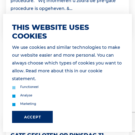
procedure. Wij informeren u zodra de pre-gate
procedure is opgeheven. &...
Lees meer
THIS WEBSITE USES
COOKIES
We use cookies and similar technologies to make
our website easier and more personal. You can
always choose which types of cookies you want to
allow. Read more about this in our
cookie
statement
.
Functioneel
Analyse
Marketing
ACCEPT
30 March 2026 11:50