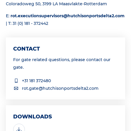
Coloradoweg 50, 3199 LA Maasvlakte-Rotterdam
E:
rot.executionsupervisors@hutchisonportsdelta2.com
| T: 31 (0) 181 - 372442
CONTACT
For gate related questions, please contact our
gate.
+31 181 372480
rot.gate@hutchisonportsdelta2.com
DOWNLOADS