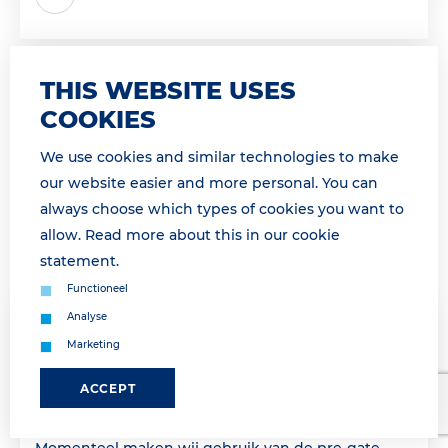
THIS WEBSITE USES
COOKIES
We use cookies and similar technologies to make
our website easier and more personal. You can
always choose which types of cookies you want to
allow. Read more about this in our
cookie
statement
.
Functioneel
Analyse
07 April 2026 09:45
Marketing
PRE-GATE PROCEDURE VANAF 09H15 /
PRE-GATE PROCEDURE AS FROM 9H15
ACCEPT
* For English see below * Geachte relatie,
Momenteel maken wij gebruik van de pre-gate