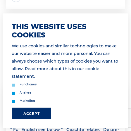
THIS WEBSITE USES
COOKIES
We use cookies and similar technologies to make
our website easier and more personal. You can
always choose which types of cookies you want to
allow. Read more about this in our
cookie
statement
.
Functioneel
Analyse
07 April 2026 15:44
Marketing
PRE-GATE GESLOTEN VANAF 14H30 /
PRE-GATE PROCEDURE ENDED AS
ACCEPT
FROM 14H30
* For English see below * Geachte relatie, De pre-