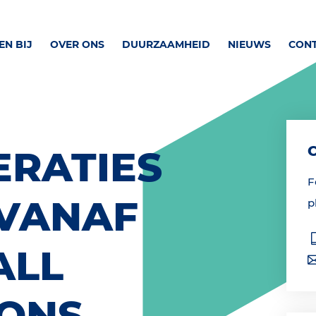
N BIJ
OVER ONS
DUURZAAMHEID
NIEUWS
CON
ERATIES
F
 VANAF
p
ALL
IONS