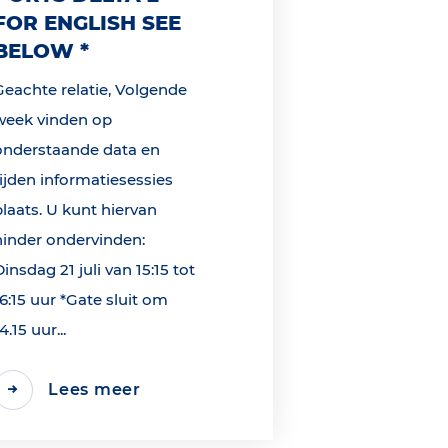
FOR ENGLISH SEE
BELOW *
Geachte relatie, Volgende
week vinden op
onderstaande data en
tijden informatiesessies
plaats. U kunt hiervan
hinder ondervinden:
Dinsdag 21 juli van 15:15 tot
16:15 uur *Gate sluit om
4.15 uur...
Lees meer