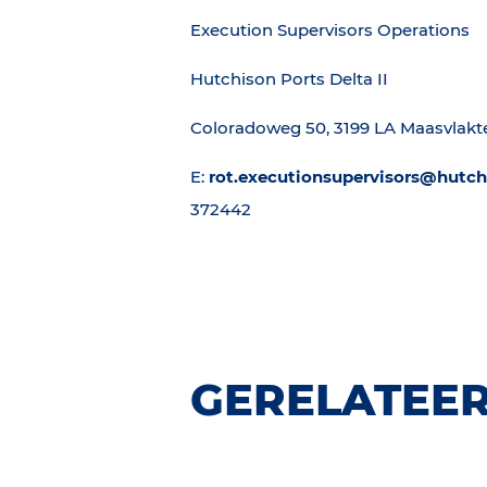
Execution Supervisors Operations
Hutchison Ports Delta II
Coloradoweg 50, 3199 LA Maasvlak
E:
rot.executionsupervisors@hutc
372442
GERELATEER