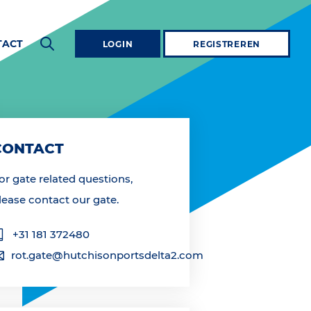
TACT
LOGIN
REGISTREREN
CONTACT
or gate related questions,
lease contact our gate.
+31 181 372480
rot.gate@hutchisonportsdelta2.com