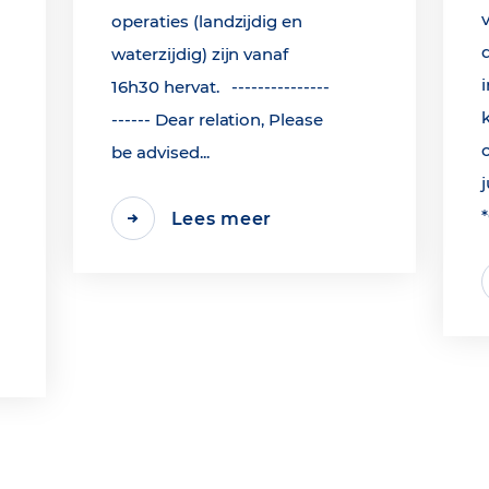
operaties (landzijdig en
waterzijdig) zijn vanaf
16h30 hervat. ---------------
------ Dear relation, Please
be advised...
j
Lees meer