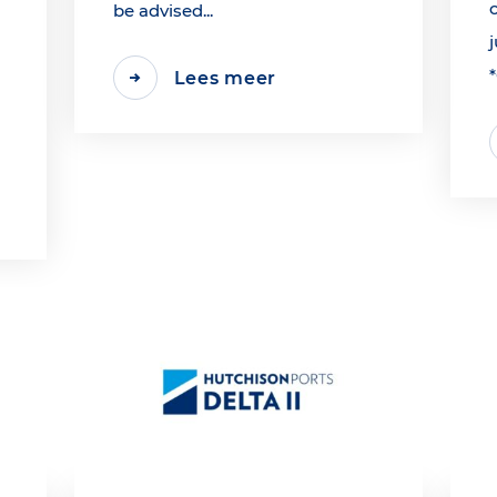
be advised...
j
Lees meer