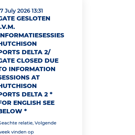
17 July 2026 13:31
GATE GESLOTEN
I.V.M.
INFORMATIESESSIES
HUTCHISON
PORTS DELTA 2/
GATE CLOSED DUE
TO INFORMATION
SESSIONS AT
HUTCHISON
PORTS DELTA 2 *
FOR ENGLISH SEE
BELOW *
Geachte relatie, Volgende
week vinden op