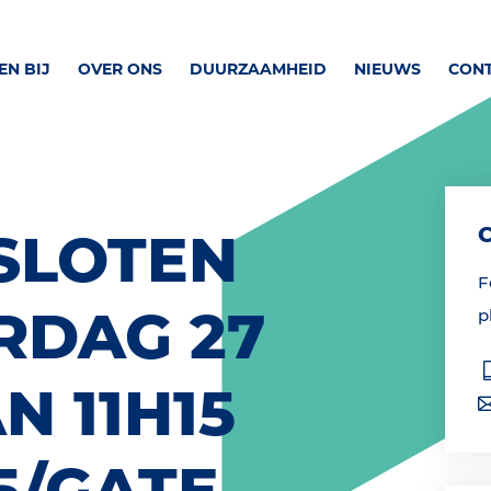
N BIJ
OVER ONS
DUURZAAMHEID
NIEUWS
CON
SLOTEN
F
RDAG 27
p
N 11H15
5/GATE