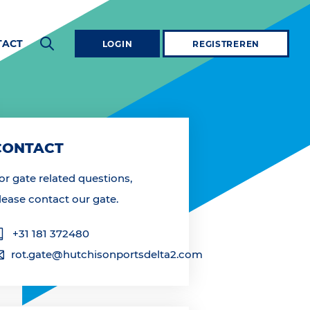
TACT
LOGIN
REGISTREREN
CONTACT
or gate related questions,
lease contact our gate.
+31 181 372480
rot.gate@hutchisonportsdelta2.com