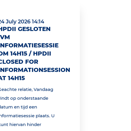
24 July 2026 14:14
HPDII GESLOTEN
IVM
INFORMATIESESSIE
OM 14H15 / HPDII
CLOSED FOR
INFORMATIONSESSION
AT 14H15
Geachte relatie, Vandaag
vindt op onderstaande
datum en tijd een
informatiesessie plaats. U
kunt hiervan hinder