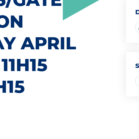
ON
Y APRIL
11H15
H15