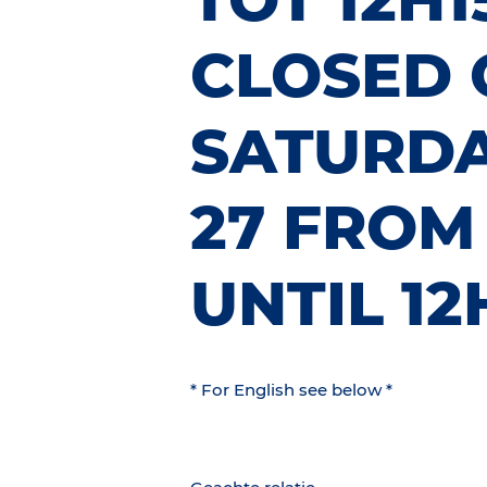
CLOSED 
SATURDA
27 FROM 
UNTIL 12
* For English see below *