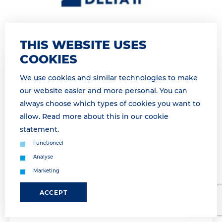
THIS WEBSITE USES
COOKIES
30 March 2026 11:50
We use cookies and similar technologies to make
GATE GESLOTEN OP DINSDAG 31
our website easier and more personal. You can
MAART VAN 13H00 TOT 16H45 /GATE
always choose which types of cookies you want to
CLOSED TUESDAY, MARCH 31ST FROM
allow. Read more about this in our
cookie
13H00 TO16H45
statement
.
Geachte relatie, Landzijdige operatie morgen
Functioneel
onderbroken van 14h00 tot 16h45 Dinsdag 31 maart
Analyse
van 14h00 tot 16h45 is geen landzijdige afhandeling
Marketing
mogelijk a.g.v. een vakb...
ACCEPT
Lees meer