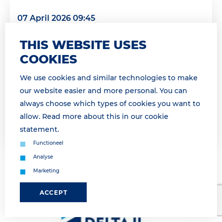
07 April 2026 09:45
PRE-GATE PROCEDURE VANAF 09H15 /
THIS WEBSITE USES
PRE-GATE PROCEDURE AS FROM 9H15
COOKIES
* For English see below * Geachte relatie,
Momenteel maken wij gebruik van de pre-gate
We use cookies and similar technologies to make
procedure. Wij informeren u zodra de pre-gate
our website easier and more personal. You can
procedure is opgeheven. &...
always choose which types of cookies you want to
allow. Read more about this in our
cookie
Lees meer
statement
.
Functioneel
Analyse
Marketing
ACCEPT