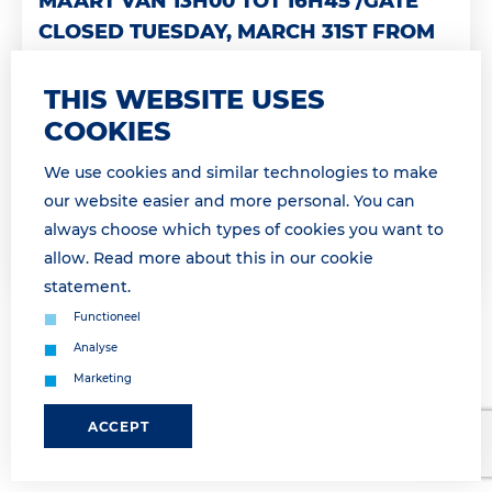
MAART VAN 13H00 TOT 16H45 /GATE
CLOSED TUESDAY, MARCH 31ST FROM
13H00 TO16H45
THIS WEBSITE USES
Geachte relatie, Landzijdige operatie morgen
COOKIES
onderbroken van 14h00 tot 16h45 Dinsdag 31 maart
van 14h00 tot 16h45 is geen landzijdige afhandeling
We use cookies and similar technologies to make
mogelijk a.g.v. een vakb...
our website easier and more personal. You can
always choose which types of cookies you want to
Lees meer
allow. Read more about this in our
cookie
statement
.
Functioneel
Analyse
Marketing
ACCEPT