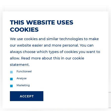
07 April 2026 09:45
THIS WEBSITE USES
PRE-GATE PROCEDURE VANAF 09H15 /
COOKIES
PRE-GATE PROCEDURE AS FROM 9H15
We use cookies and similar technologies to make
* For English see below * Geachte relatie,
our website easier and more personal. You can
Momenteel maken wij gebruik van de pre-gate
always choose which types of cookies you want to
procedure. Wij informeren u zodra de pre-gate
allow. Read more about this in our
cookie
procedure is opgeheven. &...
statement
.
Lees meer
Functioneel
Analyse
Marketing
ACCEPT