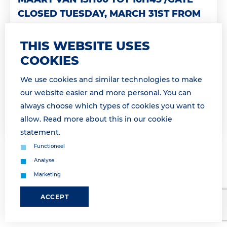
CLOSED TUESDAY, MARCH 31ST FROM
13H00 TO16H45
THIS WEBSITE USES
Geachte relatie, Landzijdige operatie morgen
onderbroken van 14h00 tot 16h45 Dinsdag 31 maart
COOKIES
van 14h00 tot 16h45 is geen landzijdige afhandeling
We use cookies and similar technologies to make
mogelijk a.g.v. een vakb...
our website easier and more personal. You can
always choose which types of cookies you want to
Lees meer
allow. Read more about this in our
cookie
statement
.
Functioneel
Analyse
Marketing
ACCEPT