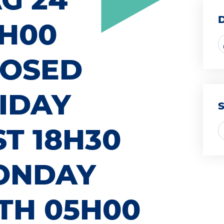
5H00
LOSED
IDAY
ST 18H30
ONDAY
4TH 05H00