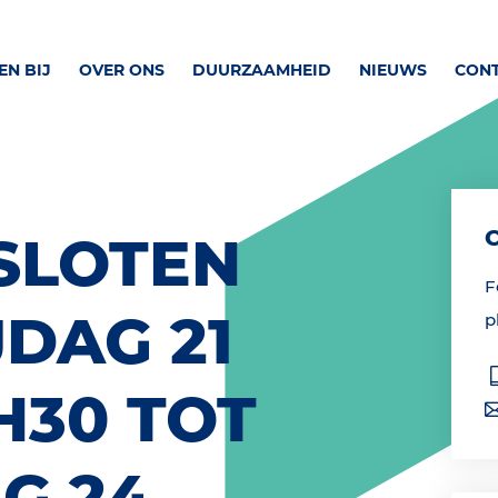
N BIJ
OVER ONS
DUURZAAMHEID
NIEUWS
CON
SLOTEN
F
JDAG 21
p
H30 TOT
G 24