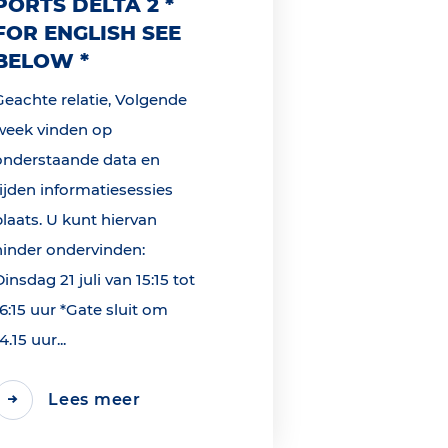
PORTS DELTA 2 *
FOR ENGLISH SEE
BELOW *
Geachte relatie, Volgende
week vinden op
onderstaande data en
tijden informatiesessies
plaats. U kunt hiervan
hinder ondervinden:
Dinsdag 21 juli van 15:15 tot
16:15 uur *Gate sluit om
4.15 uur...
Lees meer