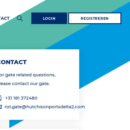
TACT
LOGIN
REGISTREREN
CONTACT
or gate related questions,
lease contact our gate.
+31 181 372480
rot.gate@hutchisonportsdelta2.com