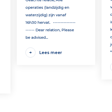
operaties (landzijdig en
waterzijdig) zijn vanaf
16h30 hervat. ---------------
------ Dear relation, Please
be advised...
j
Lees meer