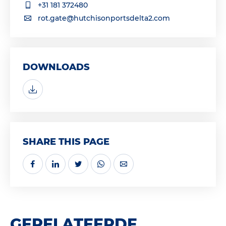
+31 181 372480
rot.gate@hutchisonportsdelta2.com
DOWNLOADS
SHARE THIS PAGE
GERELATEERDE