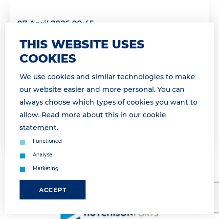
07 April 2026 09:45
PRE-GATE PROCEDURE VANAF 09H15 /
THIS WEBSITE USES
PRE-GATE PROCEDURE AS FROM 9H15
COOKIES
* For English see below * Geachte relatie,
We use cookies and similar technologies to make
Momenteel maken wij gebruik van de pre-gate
our website easier and more personal. You can
procedure. Wij informeren u zodra de pre-gate
always choose which types of cookies you want to
procedure is opgeheven. &...
allow. Read more about this in our
cookie
statement
.
Lees meer
Functioneel
Analyse
Marketing
ACCEPT