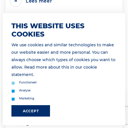
Lees meer
THIS WEBSITE USES
COOKIES
We use cookies and similar technologies to make
our website easier and more personal. You can
always choose which types of cookies you want to
allow. Read more about this in our
cookie
statement
.
Functioneel
Analyse
Marketing
26 March 2026 13:39
COMMUNICATIE HERSTELD / ALL
ACCEPT
COMMUNICATIONS RESTORED.
* For English see below * Onze communicatie