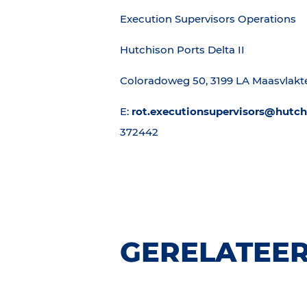
Execution Supervisors Operations
Hutchison Ports Delta II
Coloradoweg 50, 3199 LA Maasvlak
E:
rot.executionsupervisors@hutc
372442
GERELATEER