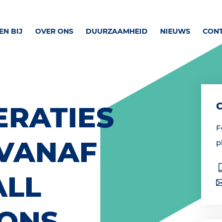
N BIJ
OVER ONS
DUURZAAMHEID
NIEUWS
CON
ERATIES
F
 VANAF
p
ALL
IONS