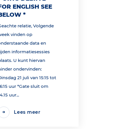
FOR ENGLISH SEE
BELOW *
Geachte relatie, Volgende
week vinden op
onderstaande data en
tijden informatiesessies
plaats. U kunt hiervan
hinder ondervinden:
Dinsdag 21 juli van 15:15 tot
16:15 uur *Gate sluit om
4.15 uur...
Lees meer