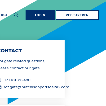
TACT
LOGIN
REGISTREREN
CONTACT
or gate related questions,
lease contact our gate.
+31 181 372480
rot.gate@hutchisonportsdelta2.com