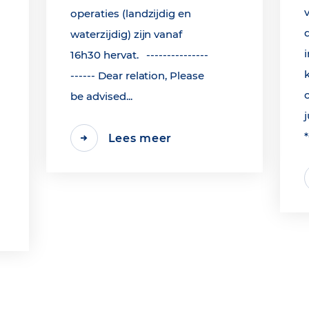
operaties (landzijdig en
waterzijdig) zijn vanaf
16h30 hervat. ---------------
------ Dear relation, Please
be advised...
j
Lees meer