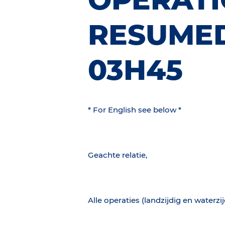
RESUMED
03H45
* For English see below *
Geachte relatie,
Alle operaties (landzijdig en waterzi