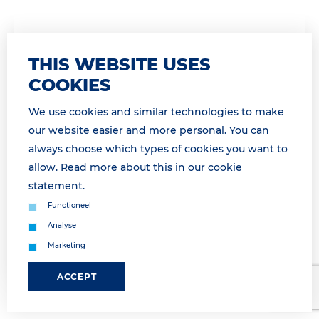
30 March 2026 11:50
THIS WEBSITE USES
GATE GESLOTEN OP DINSDAG 31
COOKIES
MAART VAN 13H00 TOT 16H45 /GATE
CLOSED TUESDAY, MARCH 31ST FROM
We use cookies and similar technologies to make
our website easier and more personal. You can
13H00 TO16H45
always choose which types of cookies you want to
Geachte relatie, Landzijdige operatie morgen
allow. Read more about this in our
cookie
onderbroken van 14h00 tot 16h45 Dinsdag 31 maart
statement
.
van 14h00 tot 16h45 is geen landzijdige afhandeling
Functioneel
mogelijk a.g.v. een vakb...
Analyse
Marketing
Lees meer
ACCEPT