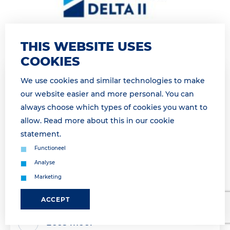
THIS WEBSITE USES
COOKIES
We use cookies and similar technologies to make
30 March 2026 11:50
our website easier and more personal. You can
GATE GESLOTEN OP DINSDAG 31
always choose which types of cookies you want to
MAART VAN 13H00 TOT 16H45 /GATE
allow. Read more about this in our
cookie
CLOSED TUESDAY, MARCH 31ST FROM
statement
.
13H00 TO16H45
Functioneel
Geachte relatie, Landzijdige operatie morgen
Analyse
onderbroken van 14h00 tot 16h45 Dinsdag 31 maart
Marketing
van 14h00 tot 16h45 is geen landzijdige afhandeling
mogelijk a.g.v. een vakb...
ACCEPT
Lees meer