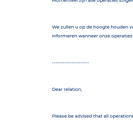
Momenteel zijn alle operaties stilge
We zullen u op de hoogte houden van 
informeren wanneer onze operaties
---------------------
Dear relation,
Please be advised that all operatio