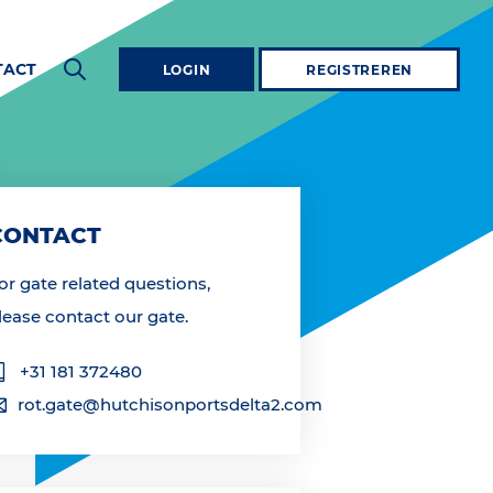
TACT
LOGIN
REGISTREREN
CONTACT
or gate related questions,
lease contact our gate.
+31 181 372480
rot.gate@hutchisonportsdelta2.com