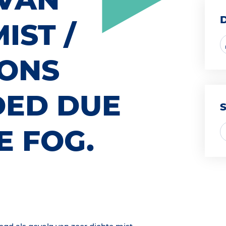
IST /
IONS
DED DUE
E FOG.