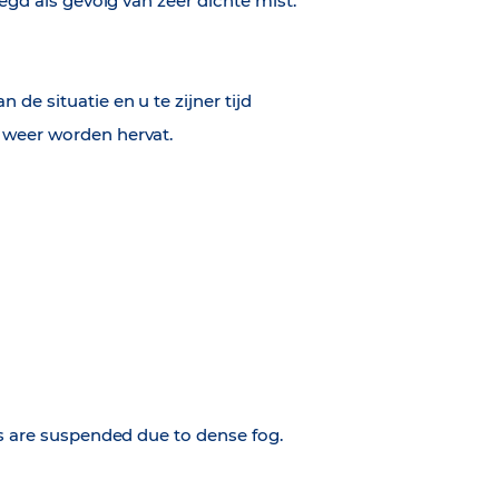
legd als gevolg van zeer dichte mist.
de situatie en u te zijner tijd
 weer worden hervat.
ns are suspended due to dense fog.