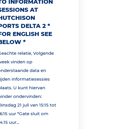
TO INFORMATION
SESSIONS AT
HUTCHISON
PORTS DELTA 2 *
FOR ENGLISH SEE
BELOW *
Geachte relatie, Volgende
week vinden op
onderstaande data en
tijden informatiesessies
plaats. U kunt hiervan
hinder ondervinden:
Dinsdag 21 juli van 15:15 tot
16:15 uur *Gate sluit om
4.15 uur...