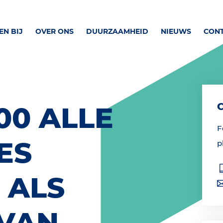
N BIJ
OVER ONS
DUURZAAMHEID
NIEUWS
CON
00 ALLE
F
ES
p
 ALS
 VAN