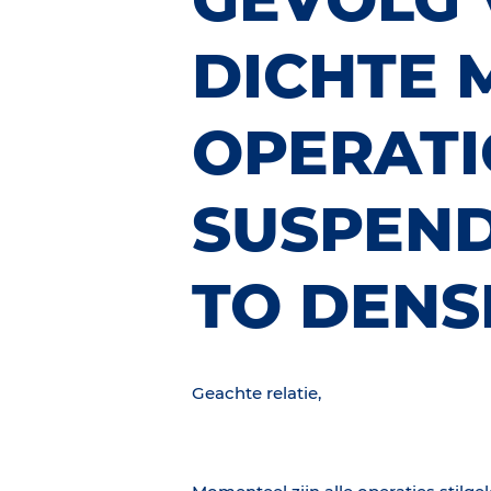
DICHTE M
OPERAT
SUSPEN
TO DENS
Geachte relatie,