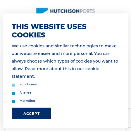
THIS WEBSITE USES
COOKIES
We use cookies and similar technologies to make
our website easier and more personal. You can
30 March 2026 11:50
always choose which types of cookies you want to
GATE GESLOTEN OP DINSDAG 31
allow. Read more about this in our
cookie
MAART VAN 13H00 TOT 16H45 /GATE
statement
.
CLOSED TUESDAY, MARCH 31ST FROM
Functioneel
13H00 TO16H45
Analyse
Marketing
Geachte relatie, Landzijdige operatie morgen
onderbroken van 14h00 tot 16h45 Dinsdag 31 maart
ACCEPT
van 14h00 tot 16h45 is geen landzijdige afhandeling
mogelijk a.g.v. een vakb...