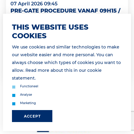
07 April 2026 09:45
PRE-GATE PROCEDURE VANAF 09H15 /
PRE-GATE PROCEDURE AS FROM 9H15
THIS WEBSITE USES
* For English see below * Geachte relatie,
COOKIES
Momenteel maken wij gebruik van de pre-gate
procedure. Wij informeren u zodra de pre-gate
We use cookies and similar technologies to make
procedure is opgeheven. &...
our website easier and more personal. You can
always choose which types of cookies you want to
Lees meer
allow. Read more about this in our
cookie
statement
.
Functioneel
Analyse
Marketing
ACCEPT