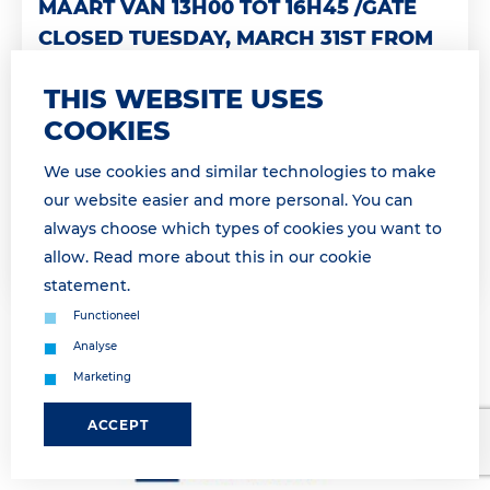
MAART VAN 13H00 TOT 16H45 /GATE
CLOSED TUESDAY, MARCH 31ST FROM
13H00 TO16H45
THIS WEBSITE USES
Geachte relatie, Landzijdige operatie morgen
COOKIES
onderbroken van 14h00 tot 16h45 Dinsdag 31 maart
van 14h00 tot 16h45 is geen landzijdige afhandeling
We use cookies and similar technologies to make
mogelijk a.g.v. een vakb...
our website easier and more personal. You can
always choose which types of cookies you want to
Lees meer
allow. Read more about this in our
cookie
statement
.
Functioneel
Analyse
Marketing
ACCEPT