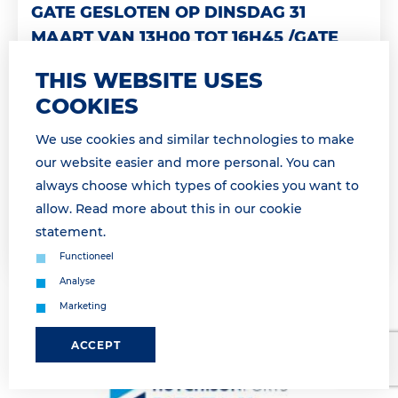
GATE GESLOTEN OP DINSDAG 31
MAART VAN 13H00 TOT 16H45 /GATE
CLOSED TUESDAY, MARCH 31ST FROM
THIS WEBSITE USES
13H00 TO16H45
COOKIES
Geachte relatie, Landzijdige operatie morgen
onderbroken van 14h00 tot 16h45 Dinsdag 31 maart
We use cookies and similar technologies to make
van 14h00 tot 16h45 is geen landzijdige afhandeling
our website easier and more personal. You can
mogelijk a.g.v. een vakb...
always choose which types of cookies you want to
allow. Read more about this in our
cookie
Lees meer
statement
.
Functioneel
Analyse
Marketing
ACCEPT