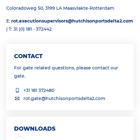
Coloradoweg 50, 3199 LA Maasvlakte-Rotterdam
E:
rot.executionsupervisors@hutchisonportsdelta2.com
| T: 31 (0) 181 - 372442
CONTACT
For gate related questions, please contact our
gate.
+31 181 372480
rot.gate@hutchisonportsdelta2.com
DOWNLOADS