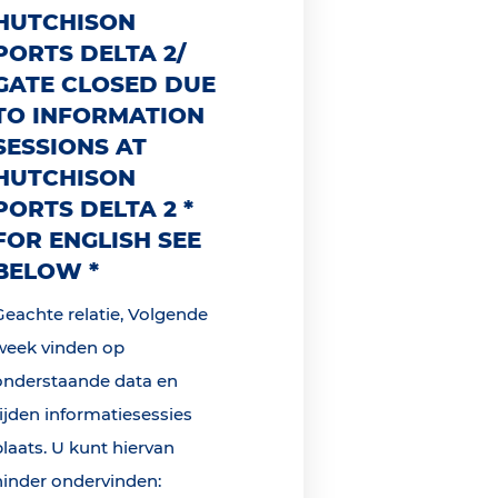
HUTCHISON
PORTS DELTA 2/
GATE CLOSED DUE
TO INFORMATION
SESSIONS AT
HUTCHISON
PORTS DELTA 2 *
FOR ENGLISH SEE
BELOW *
Geachte relatie, Volgende
week vinden op
onderstaande data en
tijden informatiesessies
plaats. U kunt hiervan
hinder ondervinden: