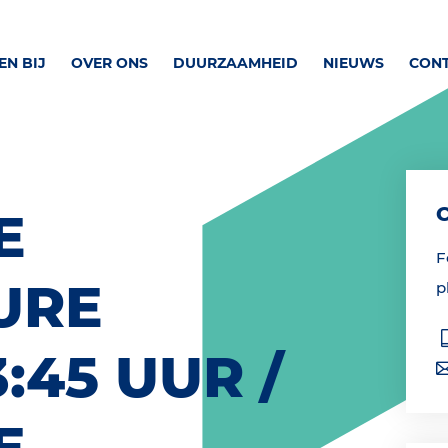
N BIJ
OVER ONS
DUURZAAMHEID
NIEUWS
CON
E
F
URE
p
:45 UUR /
E