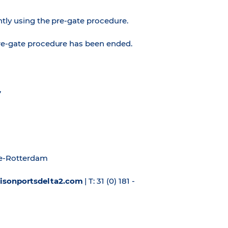
ntly using the pre-gate procedure.
pre-gate procedure has been ended.
,
te-Rotterdam
hisonportsdelta2.com
| T: 31 (0) 181 -