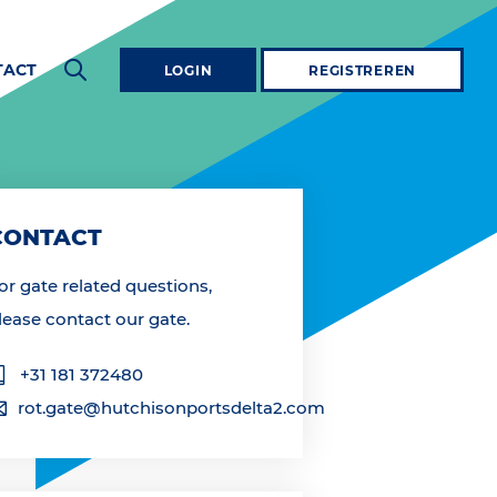
TACT
LOGIN
REGISTREREN
CONTACT
or gate related questions,
lease contact our gate.
+31 181 372480
rot.gate@hutchisonportsdelta2.com