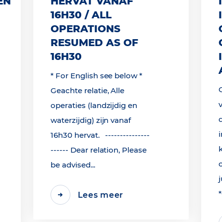
EN
HERVAT VANAF
16H30 / ALL
OPERATIONS
RESUMED AS OF
16H30
* For English see below *
Geachte relatie, Alle
operaties (landzijdig en
waterzijdig) zijn vanaf
16h30 hervat. ---------------
------ Dear relation, Please
be advised...
j
Lees meer