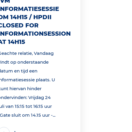
IVM
INFORMATIESESSIE
OM 14H15 / HPDII
CLOSED FOR
INFORMATIONSESSION
AT 14H15
Geachte relatie, Vandaag
vindt op onderstaande
datum en tijd een
informatiesessie plaats. U
kunt hiervan hinder
ondervinden: Vrijdag 24
uli van 15:15 tot 16:15 uur
*Gate sluit om 14.15 uur -...