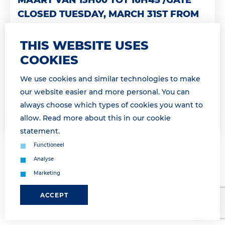
CLOSED TUESDAY, MARCH 31ST FROM
13H00 TO16H45
THIS WEBSITE USES
Geachte relatie, Landzijdige operatie morgen
onderbroken van 14h00 tot 16h45 Dinsdag 31 maart
COOKIES
van 14h00 tot 16h45 is geen landzijdige afhandeling
We use cookies and similar technologies to make
mogelijk a.g.v. een vakb...
our website easier and more personal. You can
always choose which types of cookies you want to
Lees meer
allow. Read more about this in our
cookie
statement
.
Functioneel
Analyse
Marketing
ACCEPT