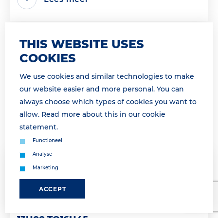
THIS WEBSITE USES
COOKIES
We use cookies and similar technologies to make
our website easier and more personal. You can
always choose which types of cookies you want to
allow. Read more about this in our
cookie
statement
.
Functioneel
Analyse
30 March 2026 11:50
Marketing
GATE GESLOTEN OP DINSDAG 31
ACCEPT
MAART VAN 13H00 TOT 16H45 /GATE
CLOSED TUESDAY, MARCH 31ST FROM