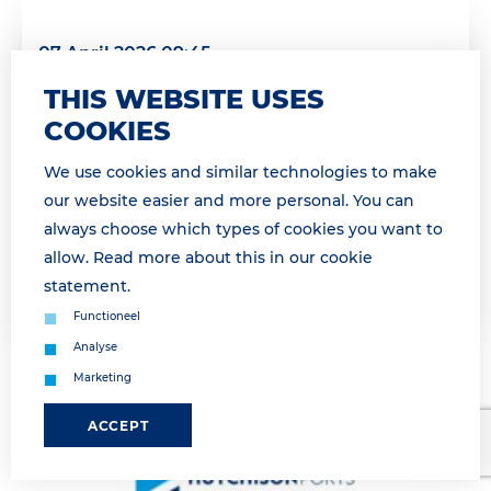
07 April 2026 09:45
PRE-GATE PROCEDURE VANAF 09H15 /
THIS WEBSITE USES
PRE-GATE PROCEDURE AS FROM 9H15
COOKIES
* For English see below * Geachte relatie,
We use cookies and similar technologies to make
Momenteel maken wij gebruik van de pre-gate
our website easier and more personal. You can
procedure. Wij informeren u zodra de pre-gate
always choose which types of cookies you want to
procedure is opgeheven. &...
allow. Read more about this in our
cookie
statement
.
Lees meer
Functioneel
Analyse
Marketing
ACCEPT