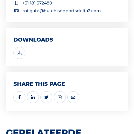
+31 181 372480
rot.gate@hutchisonportsdelta2.com
DOWNLOADS
SHARE THIS PAGE
GERELATEERDE