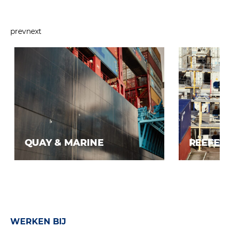
prev
next
QUAY & MARINE
REEFER
Lees meer
Le
WERKEN BIJ