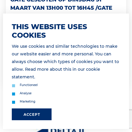
MAART VAN 13H00 TOT 16H45 /GATE
CLOSED TUESDAY, MARCH 31ST FROM
13H00 TO16H45
THIS WEBSITE USES
COOKIES
Geachte relatie, Landzijdige operatie morgen
onderbroken van 14h00 tot 16h45 Dinsdag 31 maart
We use cookies and similar technologies to make
van 14h00 tot 16h45 is geen landzijdige afhandeling
our website easier and more personal. You can
mogelijk a.g.v. een vakb...
always choose which types of cookies you want to
allow. Read more about this in our
cookie
Lees meer
statement
.
Functioneel
Analyse
Marketing
ACCEPT