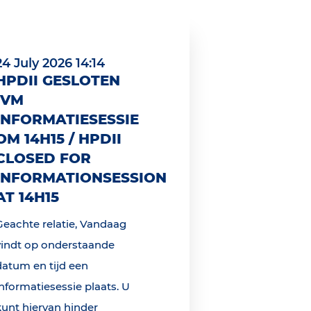
24 July 2026 14:14
HPDII GESLOTEN
IVM
INFORMATIESESSIE
OM 14H15 / HPDII
CLOSED FOR
INFORMATIONSESSION
AT 14H15
Geachte relatie, Vandaag
vindt op onderstaande
datum en tijd een
informatiesessie plaats. U
kunt hiervan hinder