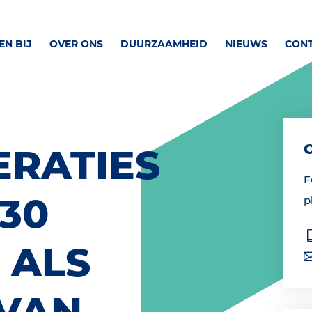
N BIJ
OVER ONS
DUURZAAMHEID
NIEUWS
CON
ERATIES
F
H30
p
 ALS
 VAN