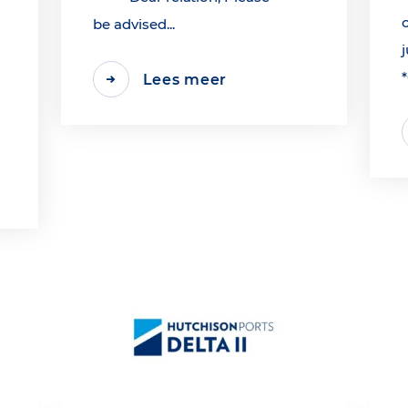
be advised...
j
Lees meer