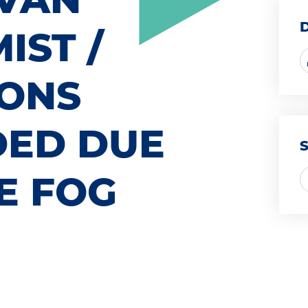
IST /
IONS
DED DUE
E FOG