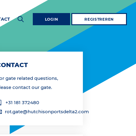
TACT
LOGIN
REGISTREREN
CONTACT
or gate related questions,
lease contact our gate.
+31 181 372480
rot.gate@hutchisonportsdelta2.com