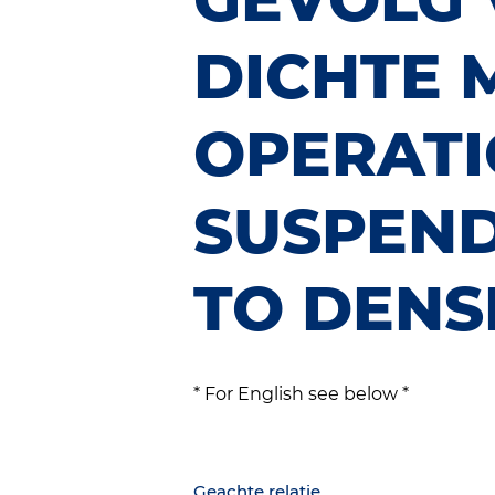
DICHTE M
OPERAT
SUSPEN
TO DENS
* For English see below *
Geachte relatie,