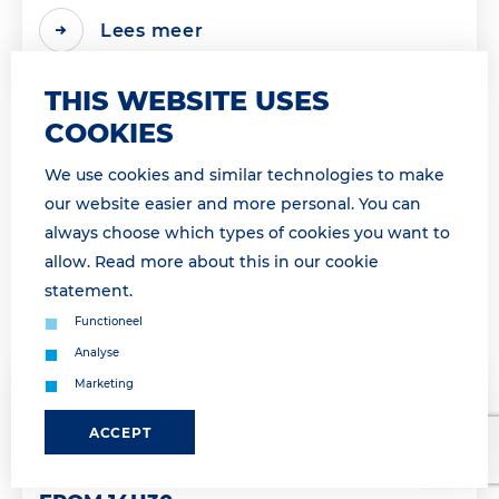
Lees meer
THIS WEBSITE USES
COOKIES
We use cookies and similar technologies to make
our website easier and more personal. You can
always choose which types of cookies you want to
allow. Read more about this in our
cookie
statement
.
Functioneel
Analyse
Marketing
07 April 2026 15:44
ACCEPT
PRE-GATE GESLOTEN VANAF 14H30 /
PRE-GATE PROCEDURE ENDED AS