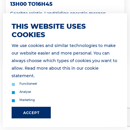
13H00 TO16H45
Geachte relatie, Landzijdige operatie morgen
onderbroken van 14h00 tot 16h45 Dinsdag 31 maart
THIS WEBSITE USES
van 14h00 tot 16h45 is geen landzijdige afhandeling
COOKIES
mogelijk a.g.v. een vakb...
We use cookies and similar technologies to make
Lees meer
our website easier and more personal. You can
always choose which types of cookies you want to
allow. Read more about this in our
cookie
statement
.
Functioneel
Analyse
Marketing
ACCEPT