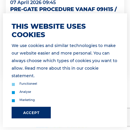
07 April 2026 09:45
PRE-GATE PROCEDURE VANAF 09H15 /
PRE-GATE PROCEDURE AS FROM 9H15
THIS WEBSITE USES
* For English see below * Geachte relatie,
COOKIES
Momenteel maken wij gebruik van de pre-gate
procedure. Wij informeren u zodra de pre-gate
We use cookies and similar technologies to make
procedure is opgeheven. &...
our website easier and more personal. You can
always choose which types of cookies you want to
Lees meer
allow. Read more about this in our
cookie
statement
.
Functioneel
Analyse
Marketing
ACCEPT