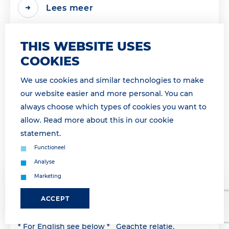
Lees meer
THIS WEBSITE USES
COOKIES
We use cookies and similar technologies to make
our website easier and more personal. You can
always choose which types of cookies you want to
allow. Read more about this in our
cookie
statement
.
Functioneel
Analyse
Marketing
07 April 2026 09:45
PRE-GATE PROCEDURE VANAF 09H15 /
ACCEPT
PRE-GATE PROCEDURE AS FROM 9H15
* For English see below * Geachte relatie,