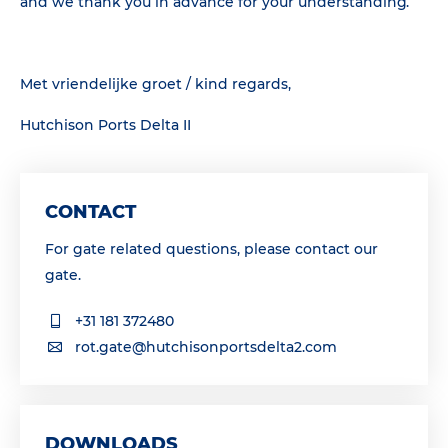
and we thank you in advance for your understanding.
Met vriendelijke groet / kind regards,
Hutchison Ports Delta II
CONTACT
For gate related questions, please contact our
gate.
+31 181 372480
rot.gate@hutchisonportsdelta2.com
DOWNLOADS