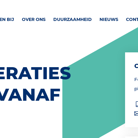
N BIJ
OVER ONS
DUURZAAMHEID
NIEUWS
CON
ERATIES
F
 VANAF
p