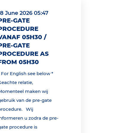
18 June 2026 05:47
PRE-GATE
PROCEDURE
VANAF 05H30 /
PRE-GATE
PROCEDURE AS
FROM 05H30
* For English see below *
Geachte relatie,
Momenteel maken wij
gebruik van de pre-gate
procedure. Wij
informeren u zodra de pre-
gate procedure is