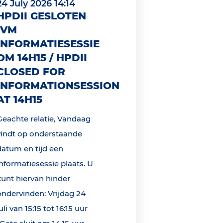
24 July 2026 14:14
HPDII GESLOTEN
IVM
INFORMATIESESSIE
OM 14H15 / HPDII
CLOSED FOR
INFORMATIONSESSION
AT 14H15
Geachte relatie, Vandaag
vindt op onderstaande
datum en tijd een
informatiesessie plaats. U
kunt hiervan hinder
ondervinden: Vrijdag 24
uli van 15:15 tot 16:15 uur