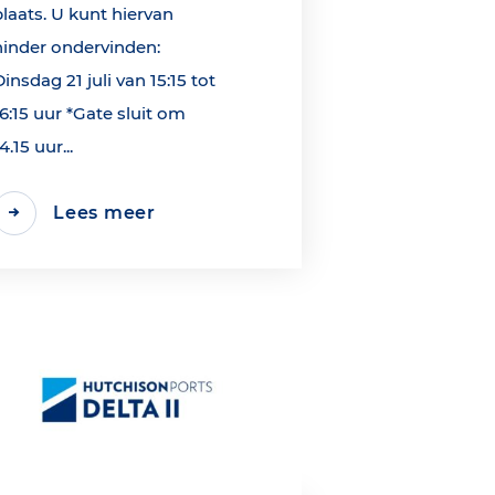
plaats. U kunt hiervan
hinder ondervinden:
Dinsdag 21 juli van 15:15 tot
16:15 uur *Gate sluit om
4.15 uur...
Lees meer