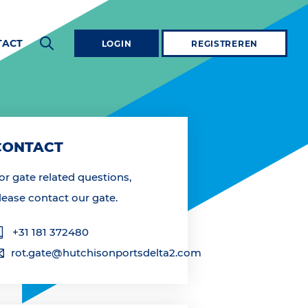
TACT
LOGIN
REGISTREREN
CONTACT
or gate related questions,
lease contact our gate.
+31 181 372480
rot.gate@hutchisonportsdelta2.com