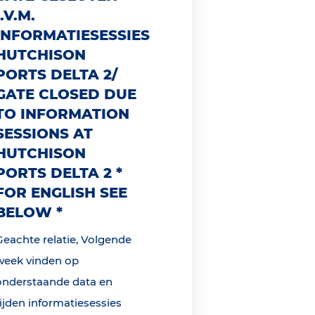
I.V.M.
INFORMATIESESSIES
HUTCHISON
PORTS DELTA 2/
GATE CLOSED DUE
TO INFORMATION
SESSIONS AT
HUTCHISON
PORTS DELTA 2 *
FOR ENGLISH SEE
BELOW *
Geachte relatie, Volgende
week vinden op
onderstaande data en
tijden informatiesessies