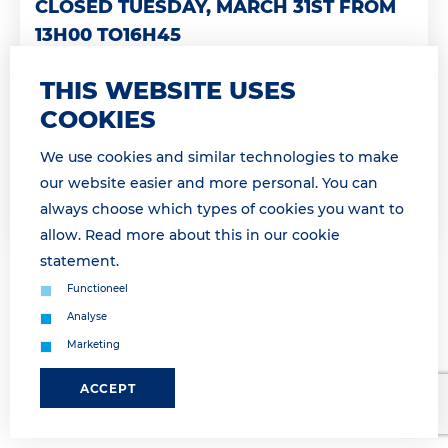
CLOSED TUESDAY, MARCH 31ST FROM
13H00 TO16H45
Geachte relatie, Landzijdige operatie morgen
THIS WEBSITE USES
onderbroken van 14h00 tot 16h45 Dinsdag 31 maart
COOKIES
van 14h00 tot 16h45 is geen landzijdige afhandeling
mogelijk a.g.v. een vakb...
We use cookies and similar technologies to make
our website easier and more personal. You can
Lees meer
always choose which types of cookies you want to
allow. Read more about this in our
cookie
statement
.
Functioneel
Analyse
Marketing
ACCEPT