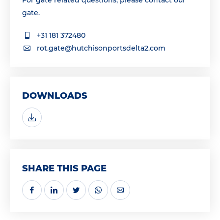
For gate related questions, please contact our
gate.
+31 181 372480
rot.gate@hutchisonportsdelta2.com
DOWNLOADS
SHARE THIS PAGE