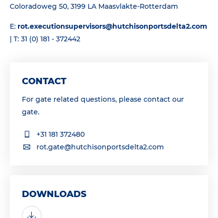
Coloradoweg 50, 3199 LA Maasvlakte-Rotterdam
E:
rot.executionsupervisors@hutchisonportsdelta2.com
| T: 31 (0) 181 - 372442
CONTACT
For gate related questions, please contact our
gate.
+31 181 372480
rot.gate@hutchisonportsdelta2.com
DOWNLOADS