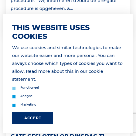
procedure. Wij informeren u zodra de pre-gate
procedure is opgeheven. &...
Lees meer
THIS WEBSITE USES
COOKIES
We use cookies and similar technologies to make
our website easier and more personal. You can
always choose which types of cookies you want to
allow. Read more about this in our
cookie
statement
.
Functioneel
Analyse
Marketing
ACCEPT
30 March 2026 11:50