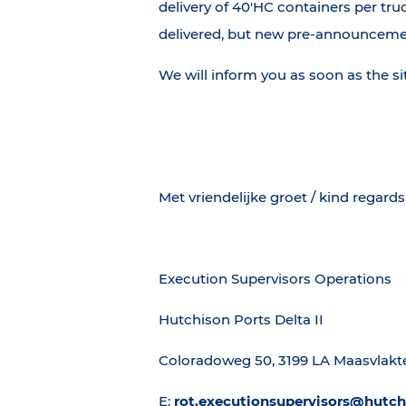
delivery of 40'HC containers per t
delivered, but new pre-announcemen
We will inform you as soon as the s
Met vriendelijke groet / kind regards
Execution Supervisors Operations
Hutchison Ports Delta II
Coloradoweg 50, 3199 LA Maasvlak
E:
rot.executionsupervisors@hutc