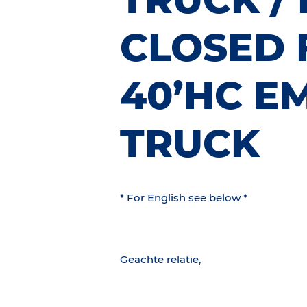
CLOSED 
40’HC E
TRUCK
* For English see below *
Geachte relatie,