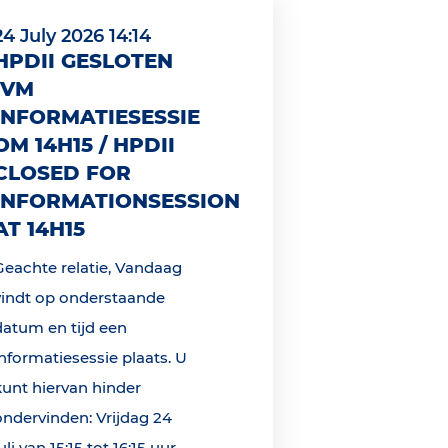
24 July 2026 14:14
HPDII GESLOTEN
IVM
INFORMATIESESSIE
OM 14H15 / HPDII
CLOSED FOR
INFORMATIONSESSION
AT 14H15
Geachte relatie, Vandaag
vindt op onderstaande
datum en tijd een
informatiesessie plaats. U
kunt hiervan hinder
ondervinden: Vrijdag 24
uli van 15:15 tot 16:15 uur