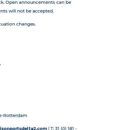
ruck. Open announcements can be
ts will not be accepted.
ituation changes.
,
te-Rotterdam
hisonportsdelta2.com
| T: 31 (0) 181 -