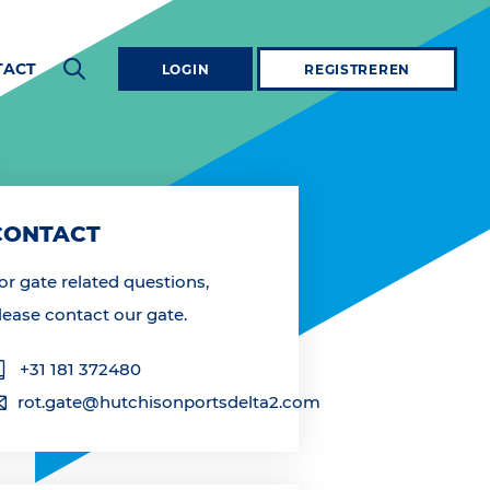
TACT
LOGIN
REGISTREREN
CONTACT
or gate related questions,
lease contact our gate.
+31 181 372480
rot.gate@hutchisonportsdelta2.com