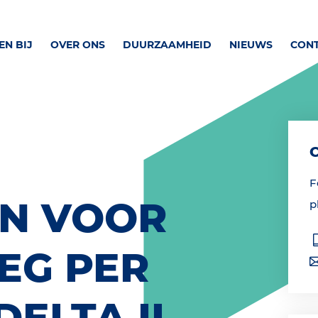
N BIJ
OVER ONS
DUURZAAMHEID
NIEUWS
CON
F
EN VOOR
p
EEG PER
DELTA II