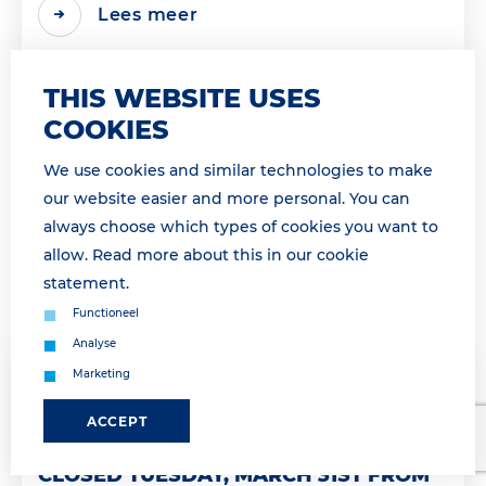
Lees meer
THIS WEBSITE USES
COOKIES
We use cookies and similar technologies to make
our website easier and more personal. You can
always choose which types of cookies you want to
allow. Read more about this in our
cookie
statement
.
Functioneel
Analyse
Marketing
30 March 2026 11:50
GATE GESLOTEN OP DINSDAG 31
ACCEPT
MAART VAN 13H00 TOT 16H45 /GATE
CLOSED TUESDAY, MARCH 31ST FROM