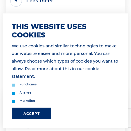
Lees meer
THIS WEBSITE USES
COOKIES
We use cookies and similar technologies to make
our website easier and more personal. You can
always choose which types of cookies you want to
allow. Read more about this in our
cookie
statement
.
Functioneel
Analyse
26 March 2026 13:39
Marketing
COMMUNICATIE HERSTELD / ALL
ACCEPT
COMMUNICATIONS RESTORED.
* For English see below * Onze communicatie